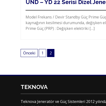
UND – YD 22 Serisi Dizel Jene
Model Frekans / Devir Standby Güç Prime Güç
kaynağının kesilmesi durumunda, değişken elek
Prime Güç (PRP) : Değişken elektriki […]
Yazı
Önceki
1
2
dolaşımı
TEKNOVA
Teknova Jeneratör ve Güç Sistemleri 2012 yılınd