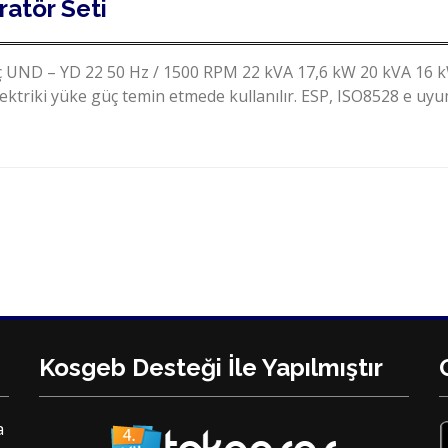
ratör Seti
 UND – YD 22 50 Hz / 1500 RPM 22 kVA 17,6 kW 20 kVA 16 kW
triki yüke güç temin etmede kullanılır. ESP, ISO8528 e uyum
Kosgeb Desteği İle Yapılmıştır
a