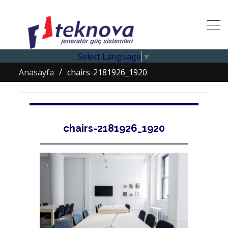
Select Language
▼
Anasayfa
chairs-2181926_1920
chairs-2181926_1920