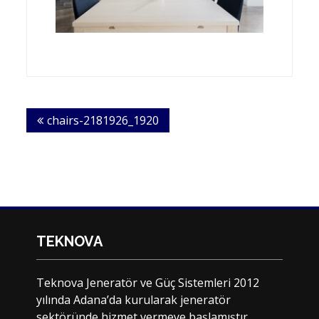
Yazı
chairs-2181926_1920
dolaşımı
TEKNOVA
Teknova Jeneratör ve Güç Sistemleri 2012
yılında Adana’da kurularak jeneratör
sektöründe hizmet vermeye başlamıştır.