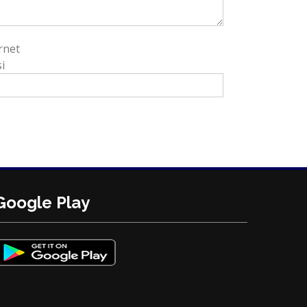
rnet
i
Google Play