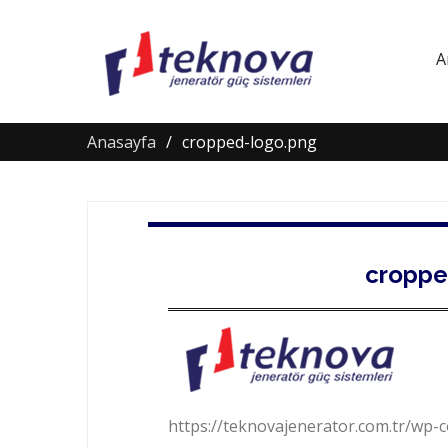
A
Anasayfa
cropped-logo.png
croppe
https://teknovajenerator.com.tr/wp