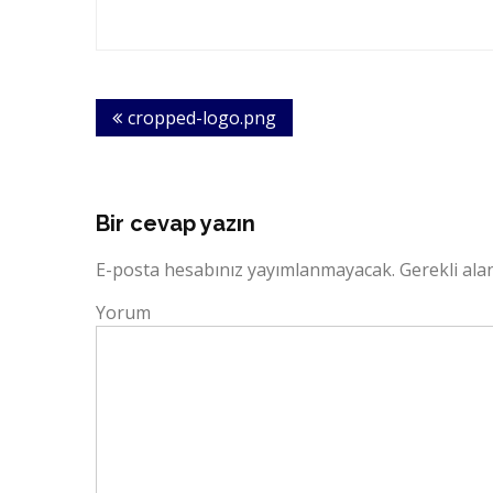
Yazı
cropped-logo.png
dolaşımı
Bir cevap yazın
E-posta hesabınız yayımlanmayacak.
Gerekli ala
Yorum