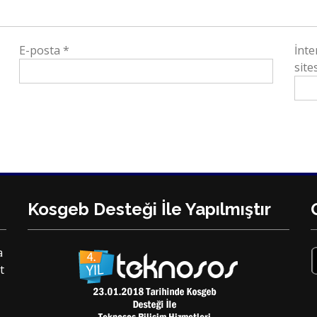
E-posta
*
İnte
sites
Kosgeb Desteği İle Yapılmıştır
a
t