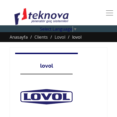
Select Language
▼
Anasayfa
Clients
Lovol
lovol
lovol