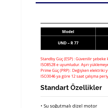
Model
UND – R 77
Standby Güç (ESP) : Güvenilir şebeke 
ISO8528 e uyumludur. Aşırı yüklemeye 
Prime Güç (PRP) : Değişken elektriki yü
ISO3046 ya göre 12 saat çalışma periy
Standart Özellikler
• Su soğutmalı dizel motor