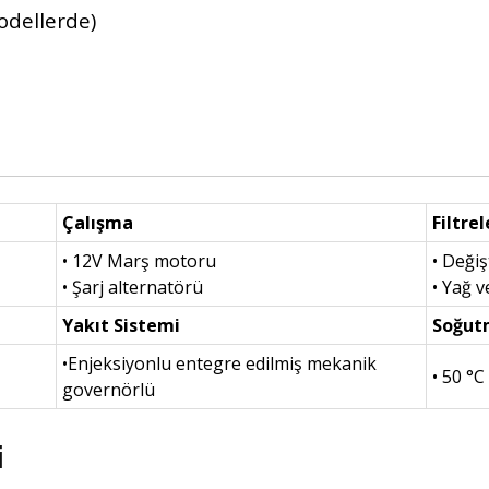
modellerde)
Çalışma
Filtrel
• 12V Marş motoru
• Değişt
• Şarj alternatörü
• Yağ ve
Yakıt Sistemi
Soğut
•Enjeksiyonlu entegre edilmiş mekanik
• 50 °C
governörlü
i