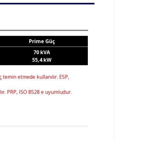
Prime Güç
70 kVA
55,4 kW
 temin etmede kullanılır. ESP,
ılır. PRP, ISO 8528 e uyumludur.