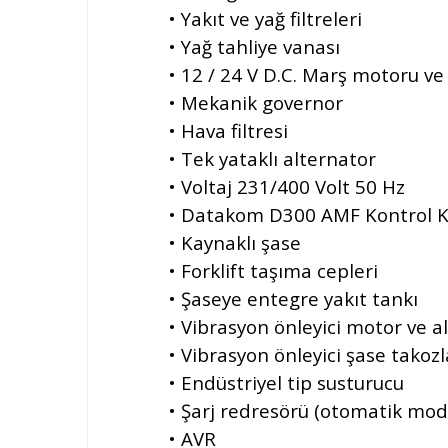
• Yakıt ve yağ filtreleri
• Yağ tahliye vanası
• 12 / 24 V D.C. Marş motoru ve
• Mekanik governor
• Hava filtresi
• Tek yataklı alternator
• Voltaj 231/400 Volt 50 Hz
• Datakom D300 AMF Kontrol K
• Kaynaklı şase
• Forklift taşıma cepleri
• Şaseye entegre yakıt tankı
• Vibrasyon önleyici motor ve a
• Vibrasyon önleyici şase takozl
• Endüstriyel tip susturucu
• Şarj redresörü (otomatik mod
• AVR