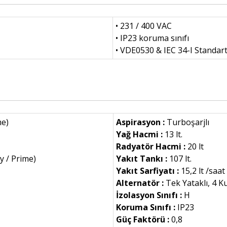
• 231 / 400 VAC
• IP23 koruma sınıfı
• VDE0530 & IEC 34-I Standar
me)
Aspirasyon :
Turboşarjlı
Yağ Hacmi :
13 lt.
Radyatör Hacmi :
20 lt
y / Prime)
Yakıt Tankı :
107 lt.
Yakıt Sarfiyatı :
15,2 lt /saat
Alternatör :
Tek Yataklı, 4 K
İzolasyon Sınıfı :
H
Koruma Sınıfı :
IP23
Güç Faktörü :
0,8