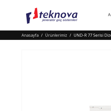
A
Anasayfa
Ürünlerimiz
UND-R 77 Serisi Dize