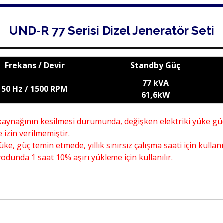
UND-R 77 Serisi Dizel Jeneratör Seti
Frekans / Devir
Standby Güç
77 kVA
50 Hz / 1500 RPM
61,6kW
kaynağının kesilmesi durumunda, değişken elektriki yüke güç
izin verilmemiştir.
ke, güç temin etmede, yıllık sınırsız çalışma saati için kullan
odunda 1 saat 10% aşırı yükleme için kullanılır.