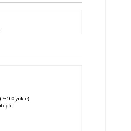
t
 ( %100 yükte)
utuplu