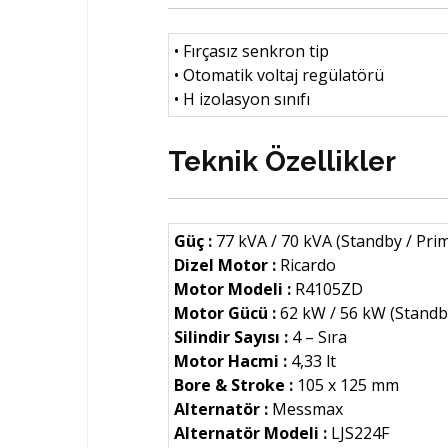
• Fırçasız senkron tip
• Otomatik voltaj regülatörü
• H izolasyon sınıfı
Teknik Özellikler
Güç :
77 kVA / 70 kVA (Standby / Pri
Dizel Motor :
Ricardo
Motor Modeli :
R4105ZD
Motor Gücü :
62 kW / 56 kW (Standb
Silindir Sayısı :
4 – Sıra
Motor Hacmi :
4,33 lt
Bore & Stroke :
105 x 125 mm
Alternatör :
Messmax
Alternatör Modeli :
LJS224F