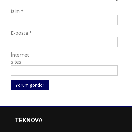
İsim
*
E-posta
*
İnternet
sitesi
TEKNOVA