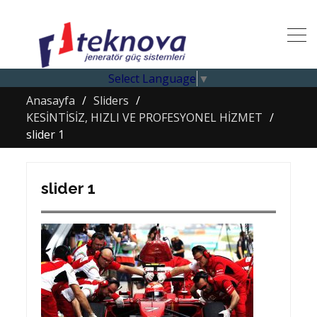
Select Language
▼
Anasayfa
Sliders
KESİNTİSİZ, HIZLI VE PROFESYONEL HİZMET
slider 1
slider 1