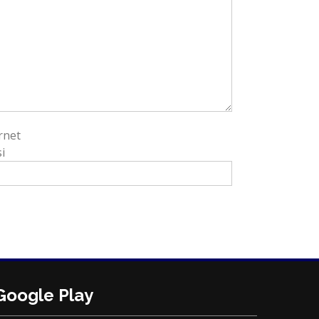
rnet
i
Google Play