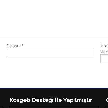
E-posta
*
İnte
sites
Kosgeb Desteği İle Yapılmıştır