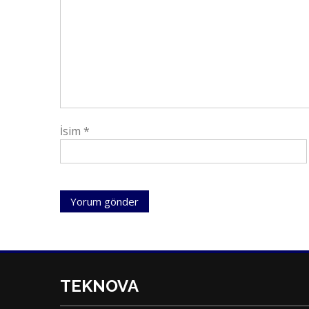
İsim
*
TEKNOVA